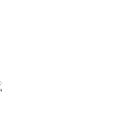
)
)
)
)