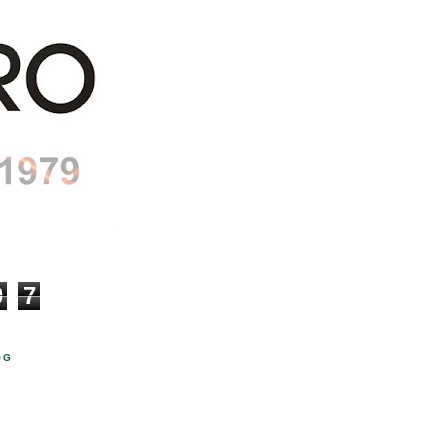
0
7
OG